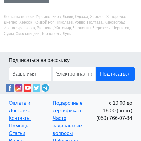
Доставка по всей Украине: Киев, Львов, Одесса, Харьков, Запорожье,
Днепро, Херсон, Кривой Рог, Николаев, Ровно, Полтава, Кировоград,
Ивано-Франковск, Винница, Житомир, Черновцы, Черкассы, Чернигов,
Сумы, Хмельницкий, Тернополь, Луцк
Подписаться на рассылку
Подписаться
Оплата и
Подарочные
с 10:00 до
Доставка
сертификаты
18:00 (пн-пт)
Контакты
Часто
(050) 766-07-84
Помощь
задаваемые
Статьи
вопросы
Видео
Публичная