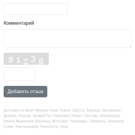
Комментарий
Добавить отзыв
Доставка по всей Украине: Киев, Львов, Одесса, Харьков, Запорожье,
Днепро, Херсон, Кривой Рог, Николаев, Ровно, Полтава, Кировоград,
Ивано-Франковск, Винница, Житомир, Черновцы, Черкассы, Чернигов,
Сумы, Хмельницкий, Тернополь, Луцк