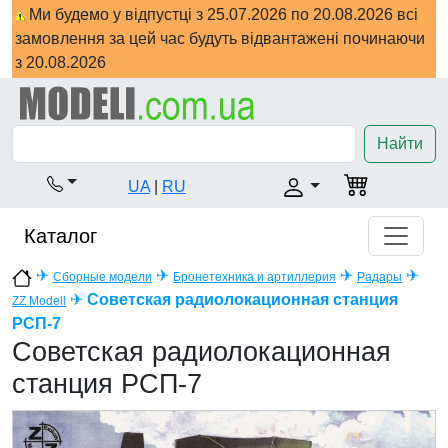
Ми будемо у відпустці з 25.07.2026 по 20.08.2026 всі
замовлення за цей час будуть відвантажені починаючи
з 20.08.2026
Найти
UA
|
RU
Каталог
✈
✈
✈
✈
Сборные модели
Бронетехника и артиллерия
Радары
✈
Советская радиолокационная станция
ZZ Modell
РСП-7
Советская радиолокационная
станция РСП-7