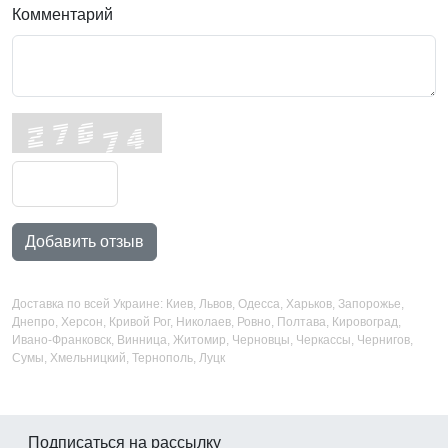
Комментарий
Добавить отзыв
Доставка по всей Украине: Киев, Львов, Одесса, Харьков, Запорожье,
Днепро, Херсон, Кривой Рог, Николаев, Ровно, Полтава, Кировоград,
Ивано-Франковск, Винница, Житомир, Черновцы, Черкассы, Чернигов,
Сумы, Хмельницкий, Тернополь, Луцк
Подписаться на рассылку