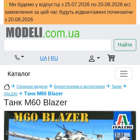
Ми будемо у відпустці з 25.07.2026 по 20.08.2026 всі
замовлення за цей час будуть відвантажені починаючи
з 20.08.2026
Найти
UA
|
RU
Каталог
✈
✈
✈
✈
Сборные модели
Бронетехника и артиллерия
Танки
✈
Танк M60 Blazer
ITALERI
Танк M60 Blazer