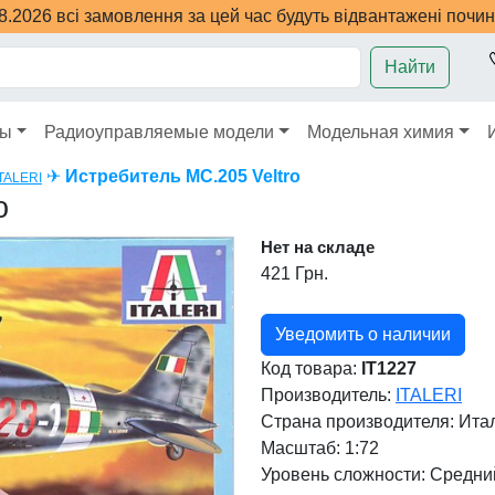
08.2026 всі замовлення за цей час будуть відвантажені почи
Найти
ры
Радиоуправляемые модели
Модельная химия
✈
Истребитель MC.205 Veltro
ITALERI
o
Нет на складе
421 Грн.
Уведомить о наличии
Код товара:
IT1227
Производитель:
ITALERI
Страна производителя:
Ита
Масштаб: 1:72
Уровень сложности: Cредни