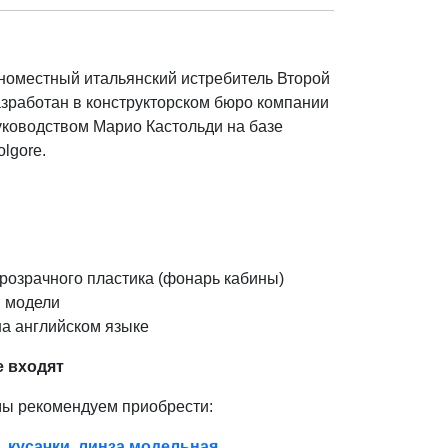
оместный итальянский истребитель Второй
зработан в конструкторском бюро компании
уководством Марио Кастольди на базе
olgore.
розрачного пластика (фонарь кабины)
 модели
на английском языке
е входят
мы рекомендуем приобрести:
,
кусачки
,
линза модельная