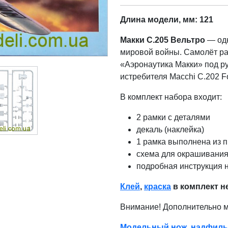
Длина модели, мм: 121
Макки C.205 Вельтро
— одн
мировой войны. Самолёт ра
«Аэронаутика Макки» под р
истребителя Macchi C.202 F
В комплект набора входит:
2 рамки с деталями
декаль (наклейка)
1 рамка выполнена из п
схема для окрашивания
подробная инструкция 
Клей
,
краска
в комплект н
Внимание! Дополнительно 
Модельный нож
,
надфиль