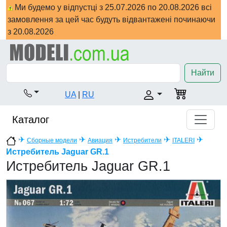
Ми будемо у відпустці з 25.07.2026 по 20.08.2026 всі
замовлення за цей час будуть відвантажені починаючи
з 20.08.2026
Найти
UA
|
RU
Каталог
✈
✈
✈
✈
✈
Сборные модели
Авиация
Истребители
ITALERI
Истребитель Jaguar GR.1
Истребитель Jaguar GR.1