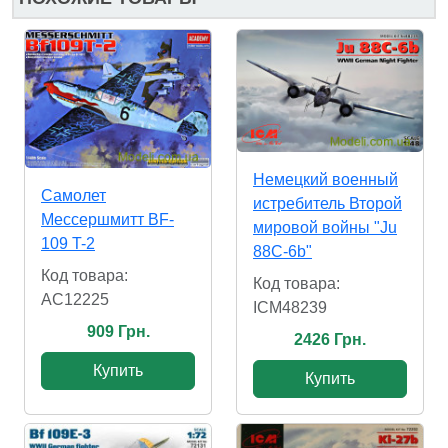
Немецкий военный
Самолет
истребитель Второй
Мессершмитт BF-
мировой войны "Ju
109 T-2
88С-6b"
Код товара:
Код товара:
AC12225
ICM48239
909 Грн.
2426 Грн.
Купить
Купить