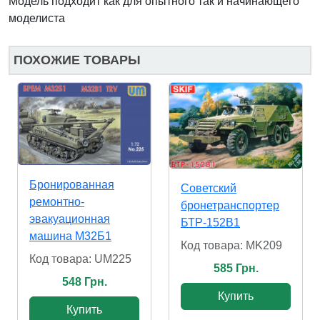
Модель подходит как для опытного так и начинающего
моделиста
ПОХОЖИЕ ТОВАРЫ
Бронированная
Советский
ремонтно-
бронетранспортер
эвакуационная
БТР-152В1
машина M32Б1
Код товара: MK209
Код товара: UM225
585 Грн.
548 Грн.
Купить
Купить