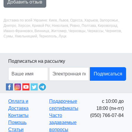
Добавить отзыв
Доставка по всей Украине: Киев, Львов, Одесса, Харьков, Запорожье,
Днепро, Херсон, Кривой Рог, Николаев, Ровно, Полтава, Кировоград,
Ивано-Франковск, Винница, Житомир, Черновцы, Черкассы, Чернигов,
Сумы, Хмельницкий, Тернополь, Луцк
Подписаться на рассылку
Подписаться
Оплата и
Подарочные
с 10:00 до
Доставка
сертификаты
18:00 (пн-пт)
Контакты
Часто
(050) 766-07-84
Помощь
задаваемые
Статьи
вопросы