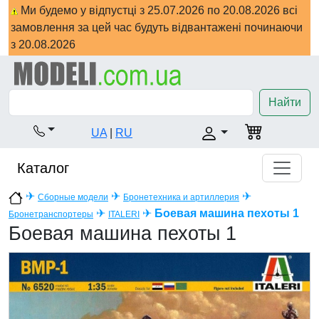
Ми будемо у відпустці з 25.07.2026 по 20.08.2026 всі
замовлення за цей час будуть відвантажені починаючи
з 20.08.2026
Найти
UA
|
RU
Каталог
✈
✈
✈
Сборные модели
Бронетехника и артиллерия
✈
✈
Боевая машина пехоты 1
Бронетранспортеры
ITALERI
Боевая машина пехоты 1