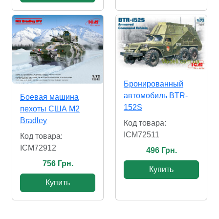
Бронированный
автомобиль BTR-
Боевая машина
152S
пехоты США M2
Bradley
Код товара:
ICM72511
Код товара:
ICM72912
496 Грн.
756 Грн.
Купить
Купить