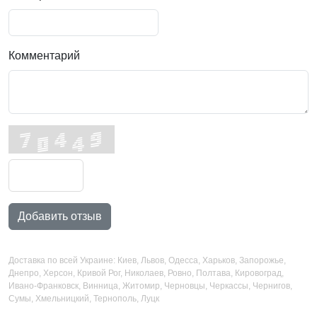
Комментарий
Добавить отзыв
Доставка по всей Украине: Киев, Львов, Одесса, Харьков, Запорожье,
Днепро, Херсон, Кривой Рог, Николаев, Ровно, Полтава, Кировоград,
Ивано-Франковск, Винница, Житомир, Черновцы, Черкассы, Чернигов,
Сумы, Хмельницкий, Тернополь, Луцк