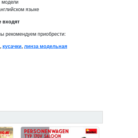
 модели
английском языке
е входят
мы рекомендуем приобрести:
,
кусачки
,
линза модельная