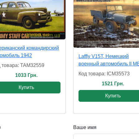
риканский командирский
омобиль 1942
Laffly V15T, Немецкий
военный автомобиль II М
 товара: TAM32559
Код товара: ICM35573
1033 Грн.
1521 Грн.
Купить
Купить
Ваше имя
0