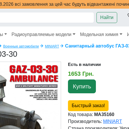
08.2026 всі замовлення за цей час будуть відвантажені почи
Найти
ры
Радиоуправляемые модели
Модельная химия
✈
✈
✈
Санитарный автобус ГАЗ-0
Военные автомобили
MINIART
03-30
Есть в наличии
1653 Грн.
Купить
Быстрый заказ!
Код товара:
MA35160
Производитель:
MINIART
Страна производителя:
Укр