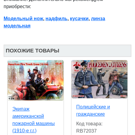
приобрести:
Модельный нож
,
надфиль
,
кусачки
,
линза
модельная
ПОХОЖИЕ ТОВАРЫ
Полицейские и
Экипаж
гражданские
американской
пожарной машины
Код товара:
(1910-е г.г.)
RB72037