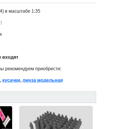
4) в масштабе 1:35
т:
ах
е входят
мы рекомендуем приобрести:
,
кусачки
,
линза модельная