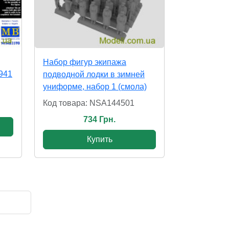
Набор фигур экипажа
941
подводной лодки в зимней
униформе, набор 1 (смола)
Код товара: NSA144501
734 Грн.
Купить