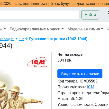
08.2026 всі замовлення за цей час будуть відвантажені почи
Найти
ры
Радиоуправляемые модели
Модельная химия
✈
✈
Гуркхские стрелки (1942-1944)
ки солдат
ICM
944)
Нет на складе
504 Грн.
Уведомить о наличии
Код товара:
ICM35563
Производитель:
ICM
Страна производителя:
Укр
Масштаб: 1:35
Уровень сложности: Cредни