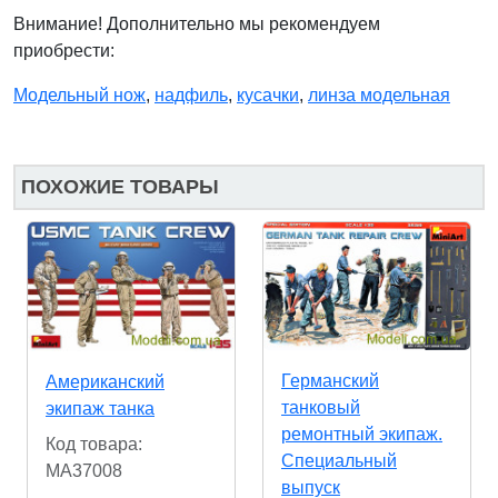
Внимание! Дополнительно мы рекомендуем
приобрести:
Модельный нож
,
надфиль
,
кусачки
,
линза модельная
ПОХОЖИЕ ТОВАРЫ
Германский
Американский
танковый
экипаж танка
ремонтный экипаж.
Код товара:
Специальный
MA37008
выпуск