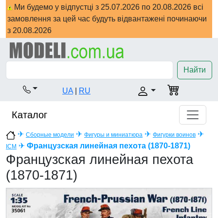
Ми будемо у відпустці з 25.07.2026 по 20.08.2026 всі
замовлення за цей час будуть відвантажені починаючи
з 20.08.2026
Найти
UA
|
RU
Каталог
✈
✈
✈
✈
Сборные модели
Фигуры и миниатюра
Фигурки воинов
✈
Французская линейная пехота (1870-1871)
ICM
Французская линейная пехота
(1870-1871)