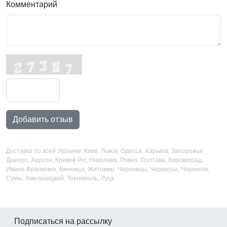
Комментарий
Добавить отзыв
Доставка по всей Украине: Киев, Львов, Одесса, Харьков, Запорожье,
Днепро, Херсон, Кривой Рог, Николаев, Ровно, Полтава, Кировоград,
Ивано-Франковск, Винница, Житомир, Черновцы, Черкассы, Чернигов,
Сумы, Хмельницкий, Тернополь, Луцк
Подписаться на рассылку