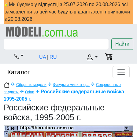
Ми будемо у відпустці з 25.07.2026 по 20.08.2026 всі
замовлення за цей час будуть відвантажені починаючи
з 20.08.2026
Найти
UA
|
RU
Каталог
✈
✈
✈
Сборные модели
Фигуры и миниатюра
Современные
✈
✈
Российские федеральные войска,
солдаты
Orion
1995-2005 г.
Российские федеральные
войска, 1995-2005 г.