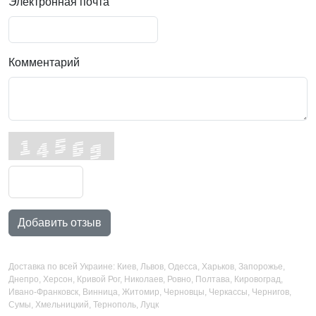
Электронная почта
Комментарий
Добавить отзыв
Доставка по всей Украине: Киев, Львов, Одесса, Харьков, Запорожье,
Днепро, Херсон, Кривой Рог, Николаев, Ровно, Полтава, Кировоград,
Ивано-Франковск, Винница, Житомир, Черновцы, Черкассы, Чернигов,
Сумы, Хмельницкий, Тернополь, Луцк