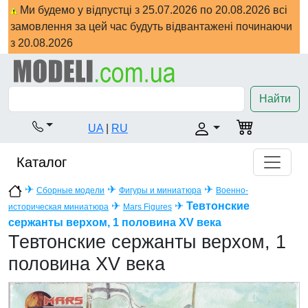
Ми будемо у відпустці з 25.07.2026 по 20.08.2026 всі
замовлення за цей час будуть відвантажені починаючи
з 20.08.2026
Найти
UA
|
RU
Каталог
✈
✈
✈
Сборные модели
Фигуры и миниатюра
Военно-
✈
✈
Тевтонские
историческая миниатюра
Mars Figures
сержанты верхом, 1 половина XV века
Тевтонские сержанты верхом, 1
половина XV века