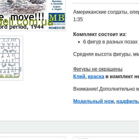
Американские солдаты, опер
1:35
Комплект состоит из:
6 фигур в разных позах
Средняя высота фигуры, мм
Фигуры не окрашены
Клей
,
краска
в комплект н
Внимание! Дополнительно 
Модельный нож
,
надфиль