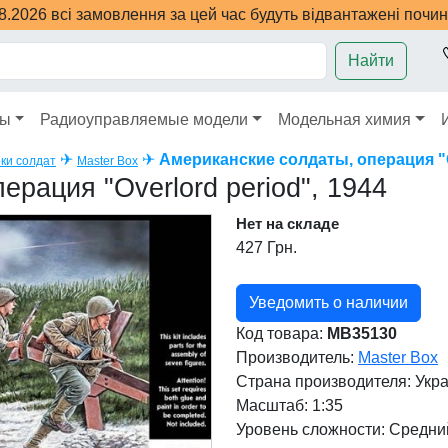
08.2026 всі замовлення за цей час будуть відвантажені почи
Найти
ры
Радиоуправляемые модели
Модельная химия
✈
✈
Американские солдаты, операция "Ov
ки солдат
Master Box
рация "Overlord period", 1944
Нет на складе
427 Грн.
Уведомить о наличии
Код товара:
MB35130
Производитель:
Master Box
Страна производителя:
Укр
Масштаб: 1:35
Уровень сложности: Cредни