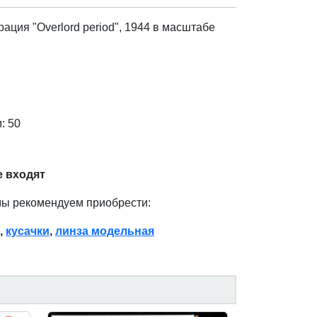
ация "Overlord period", 1944 в масштабе
: 50
е входят
мы рекомендуем приобрести:
,
кусачки
,
линза модельная