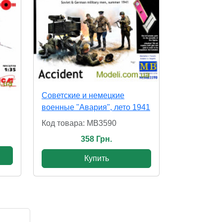
Советские и немецкие
военные "Авария", лето 1941
Код товара: MB3590
358 Грн.
Купить