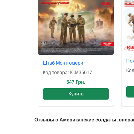
Пех
Штаб Монтгомери
Код
Код товара: ICM35617
547 Грн.
Купить
Отзывы о Американские солдаты, операци