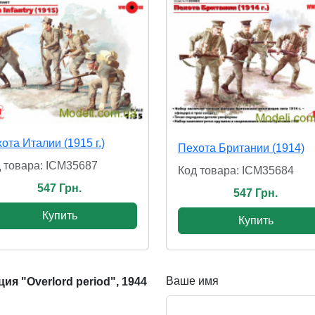
ота Италии (1915 г.)
Пехота Британии (1914)
 товара: ICM35687
Код товара: ICM35684
547 Грн.
547 Грн.
Купить
Купить
Ваше имя
я "Overlord period", 1944