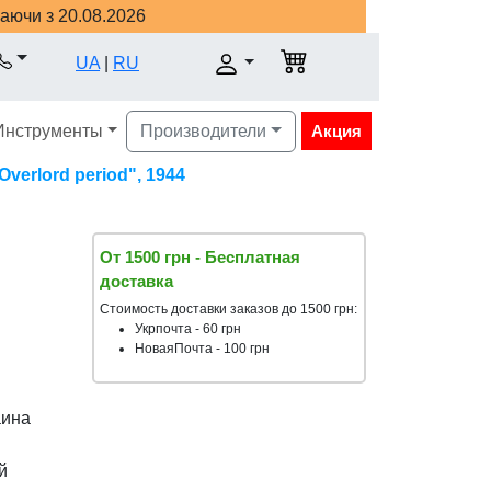
наючи з 20.08.2026
UA
|
RU
Инструменты
Производители
Акция
erlord period", 1944
От 1500 грн - Бесплатная
доставка
Стоимость доставки заказов до 1500 грн:
Укрпочта - 60 грн
НоваяПочта - 100 грн
аина
й