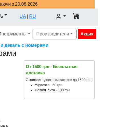
наючи з 20.08.2026
UA
|
RU
Инструменты
Производители
Акция
и и декаль с номерами
ерами
От 1500 грн - Бесплатная
доставка
Стоимость доставки заказов до 1500 грн:
Укрпочта - 60 грн
НоваяПочта - 100 грн
s
аина