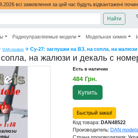
08.2026 всі замовлення за цей час будуть відвантажені почи
Найти
ры
Радиоуправляемые модели
Модельная химия
✈
✈
Су-27: заглушки на ВЗ, на сопла, на жалюз
DAN models
а сопла, на жалюзи и декаль с ном
Есть в наличии
484 Грн.
Купить
Быстрый заказ!
Код товара:
DAN48522
Производитель:
DAN model
Страна производителя:
Укр