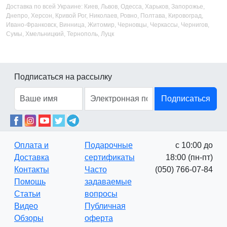
Доставка по всей Украине: Киев, Львов, Одесса, Харьков, Запорожье,
Днепро, Херсон, Кривой Рог, Николаев, Ровно, Полтава, Кировоград,
Ивано-Франковск, Винница, Житомир, Черновцы, Черкассы, Чернигов,
Сумы, Хмельницкий, Тернополь, Луцк
Подписаться на рассылку
Подписаться
Оплата и
Подарочные
с 10:00 до
Доставка
сертификаты
18:00 (пн-пт)
Контакты
Часто
(050) 766-07-84
Помощь
задаваемые
Статьи
вопросы
Видео
Публичная
Обзоры
оферта