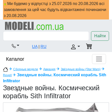
Ми будемо у відпустці з 25.07.2026 по 20.08.2026 всі
замовлення за цей час будуть відвантажені починаючи
з 20.08.2026
Найти
UA
|
RU
Каталог
✈
✈
✈
✈
Сборные модели
Авиация
Звёздные войны (Star Wars)
✈
Звездные войны. Космический корабль Sith
Revell
Infiltrator
Звездные войны. Космический
корабль Sith Infiltrator