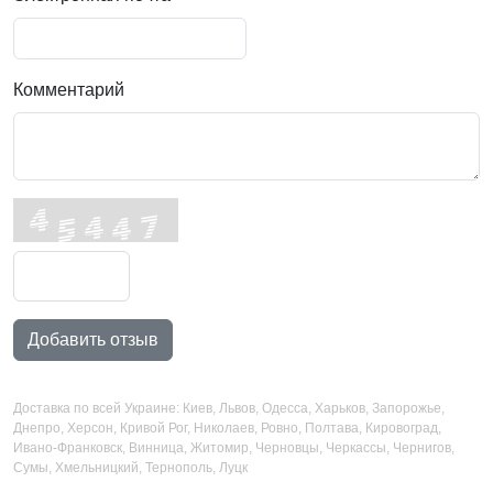
Комментарий
Добавить отзыв
Доставка по всей Украине: Киев, Львов, Одесса, Харьков, Запорожье,
Днепро, Херсон, Кривой Рог, Николаев, Ровно, Полтава, Кировоград,
Ивано-Франковск, Винница, Житомир, Черновцы, Черкассы, Чернигов,
Сумы, Хмельницкий, Тернополь, Луцк