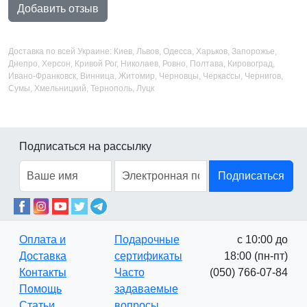
Добавить отзыв
Доставка по всей Украине: Киев, Львов, Одесса, Харьков, Запорожье,
Днепро, Херсон, Кривой Рог, Николаев, Ровно, Полтава, Кировоград,
Ивано-Франковск, Винница, Житомир, Черновцы, Черкассы, Чернигов,
Сумы, Хмельницкий, Тернополь, Луцк
Подписаться на рассылку
Подписаться
Оплата и
Подарочные
с 10:00 до
Доставка
сертификаты
18:00 (пн-пт)
Контакты
Часто
(050) 766-07-84
Помощь
задаваемые
Статьи
вопросы