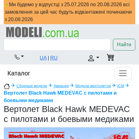
Ми будемо у відпустці з 25.07.2026 по 20.08.2026 всі
замовлення за цей час будуть відвантажені починаючи
з 20.08.2026
Найти
UA
|
RU
Каталог
✈
✈
✈
✈
✈
Сборные модели
Авиация
Модели вертолетов
ICM
Вертолет Black Hawk MEDEVAC с пилотами и
боевыми медиками
Вертолет Black Hawk MEDEVAC
с пилотами и боевыми медиками