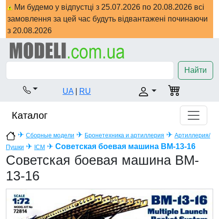
Ми будемо у відпустці з 25.07.2026 по 20.08.2026 всі
замовлення за цей час будуть відвантажені починаючи
з 20.08.2026
Найти
UA
|
RU
Каталог
✈
✈
✈
Сборные модели
Бронетехника и артиллерия
Артиллерия/
✈
✈
Советская боевая машина BM-13-16
Пушки
ICM
Советская боевая машина BM-
13-16