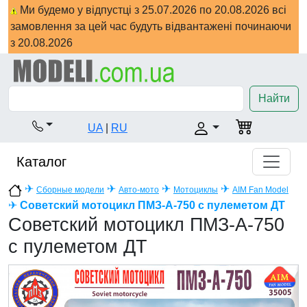
Ми будемо у відпустці з 25.07.2026 по 20.08.2026 всі
замовлення за цей час будуть відвантажені починаючи
з 20.08.2026
Найти
UA
|
RU
Каталог
✈
✈
✈
✈
Сборные модели
Авто-мото
Мотоциклы
AIM Fan Model
✈
Советский мотоцикл ПМЗ-А-750 с пулеметом ДТ
Советский мотоцикл ПМЗ-А-750
с пулеметом ДТ