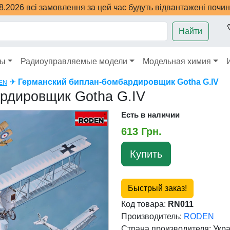
08.2026 всі замовлення за цей час будуть відвантажені почи
Найти
ры
Радиоуправляемые модели
Модельная химия
✈
Германский биплан-бомбардировщик Gotha G.IV
EN
рдировщик Gotha G.IV
Есть в наличии
613 Грн.
Купить
Быстрый заказ!
Код товара:
RN011
Производитель:
RODEN
Страна производителя:
Укр