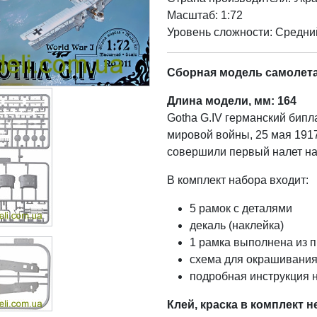
Масштаб: 1:72
Уровень сложности: Cредни
Сборная модель самолета
Длина модели, мм: 164
Gotha G.IV германский бип
мировой войны, 25 мая 191
совершили первый налет на
В комплект набора входит:
5 рамок с деталями
декаль (наклейка)
1 рамка выполнена из п
схема для окрашивания
подробная инструкция н
Клей, краска в комплект н