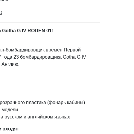
й
 Gotha G.IV RODEN 011
лан-бомбардировщик времён Первой
7 года 23 бомбардировщика Gotha G.IV
 Англию.
розрачного пластика (фонарь кабины)
 модели
а русском и английском языках
е входят