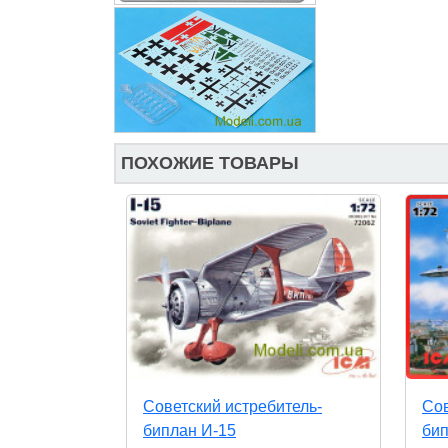
ПОХОЖИЕ ТОВАРЫ
Cоветский истребитель-
Сов
биплан И-15
бип