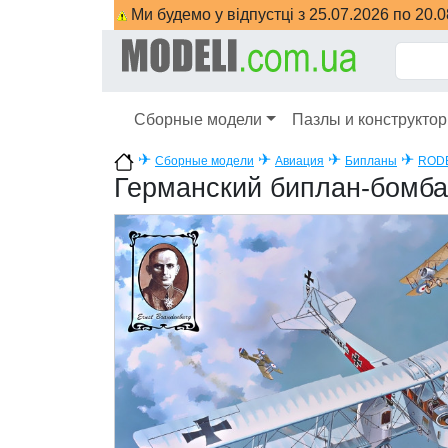
Ми будемо у відпустці з 25.07.2026 по 20.
Сборные модели
Пазлы и конструкто
✈
✈
✈
✈
Сборные модели
Авиация
Бипланы
ROD
Германский биплан-бомба