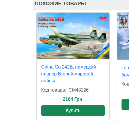
ПОХОЖИЕ ТОВАРЫ
Gotha Go 242B, немецкий
Гер
планер Второй мировой
бом
войны
Код
Код товара: ICM48226
2164 Грн.
Купить