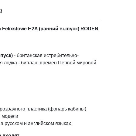
й
Felixstowe F.2A (ранний выпуск) RODEN
пуск) -
британская истребительно-
 лодка - биплан, времён Первой мировой
розрачного пластика (фонарь кабины)
 модели
а русском и английском языках
е входят