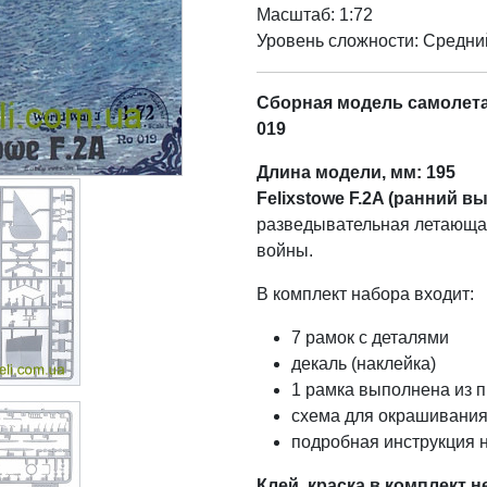
Масштаб: 1:72
Уровень сложности: Cредни
Сборная модель самолета 
019
Длина модели, мм: 195
Felixstowe F.2A (ранний вы
разведывательная летающая
войны.
В комплект набора входит:
7 рамок с деталями
декаль (наклейка)
1 рамка выполнена из п
схема для окрашивания
подробная инструкция н
Клей, краска в комплект н