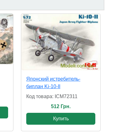
Японский истребитель-
биплан Ki-10-II
Код товара: ICM72311
512 Грн.
Купить