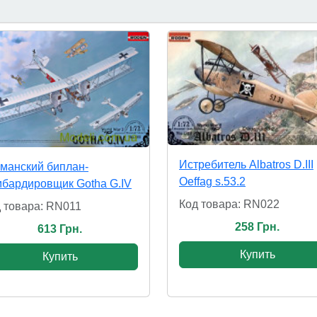
Истребитель Albatros D.III
манский биплан-
Oeffag s.53.2
бардировщик Gotha G.IV
Код товара: RN022
 товара: RN011
258 Грн.
613 Грн.
Купить
Купить