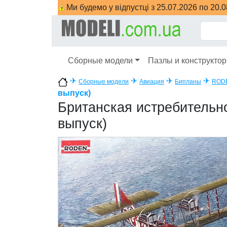
Ми будемо у відпустці з 25.07.2026 по 20.
Сборные модели
Пазлы и конструкто
✈
✈
✈
✈
Сборные модели
Авиация
Бипланы
ROD
выпуск)
Британская истребительно
выпуск)