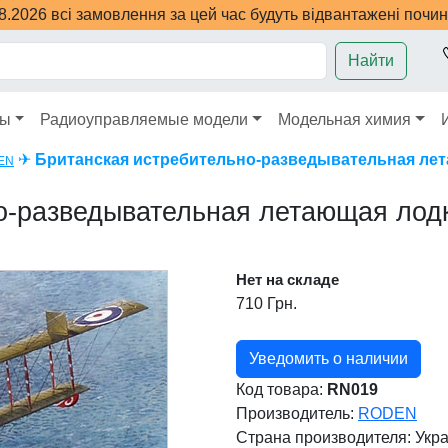
08.2026 всі замовлення за цей час будуть відвантажені почи
Найти
ры
Радиоуправляемые модели
Модельная химия
✈
Британская истребительно-разведывательная лета
EN
-разведывательная летающая лодка
Нет на складе
710 Грн.
Уведомить о наличии
Код товара:
RN019
Производитель:
RODEN
Страна производителя:
Укр