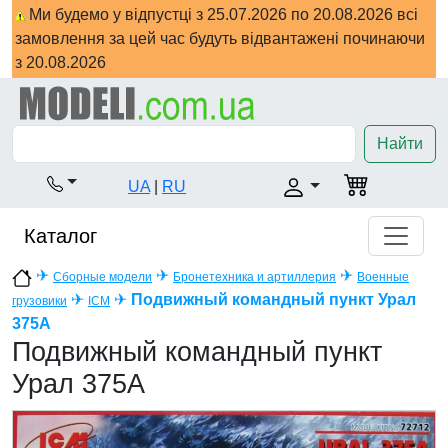
Ми будемо у відпустці з 25.07.2026 по 20.08.2026 всі
замовлення за цей час будуть відвантажені починаючи
з 20.08.2026
Найти
UA
|
RU
Каталог
✈
✈
✈
Сборные модели
Бронетехника и артиллерия
Военные
✈
✈
Подвижный командный пункт Урал
грузовики
ICM
375A
Подвижный командный пункт
Урал 375A