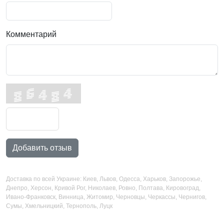
Комментарий
Добавить отзыв
Доставка по всей Украине: Киев, Львов, Одесса, Харьков, Запорожье,
Днепро, Херсон, Кривой Рог, Николаев, Ровно, Полтава, Кировоград,
Ивано-Франковск, Винница, Житомир, Черновцы, Черкассы, Чернигов,
Сумы, Хмельницкий, Тернополь, Луцк