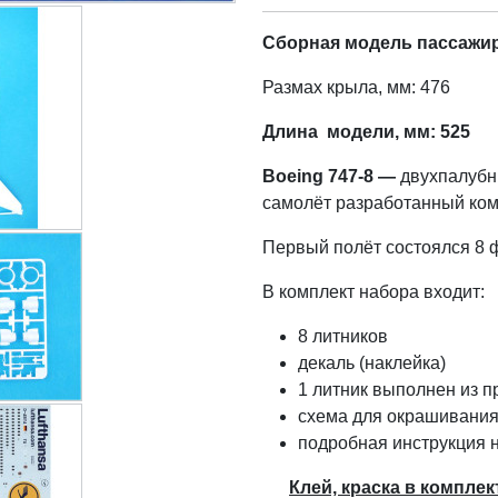
Сборная модель пассажирс
Размах крыла, мм: 476
Длина модели, мм: 525
Boeing 747-8 —
двухпалуб
самолёт разработанный ком
Первый полёт состоялся 8 
В комплект набора входит:
8 литников
декаль (наклейка)
1 литник выполнен из п
схема для окрашивания
подробная инструкция 
Клей, краска в комплек