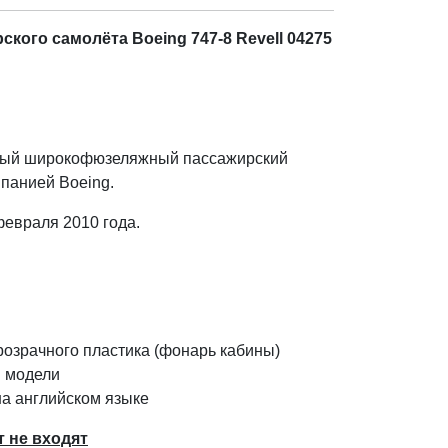
кого самолёта Boeing 747-8 Revell 04275
ный широкофюзеляжный пассажирский
панией Boeing.
февраля 2010 года.
розрачного пластика (фонарь кабины)
 модели
на английском языке
т не входят