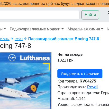
08.2026 всі замовлення за цей час будуть відвантажені почи
Найти
ры
Радиоуправляемые модели
Модельная химия
✈
✈
Пассажирский самолет Boeing 747-8
молеты
Revell
eing 747-8
Нет на складе
1321 Грн.
Уведомить о наличии
Код товара:
RV04275
Производитель:
Revell
Страна производителя:
Гер
Масштаб: 1:144
Уровень сложности: Начал