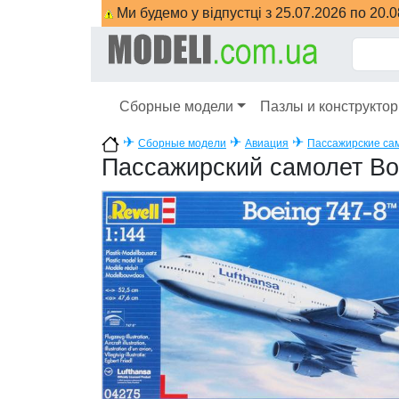
Ми будемо у відпустці з 25.07.2026 по 20.
Сборные модели
Пазлы и конструкто
✈
✈
✈
Сборные модели
Авиация
Пассажирские са
Пассажирский самолет Bo