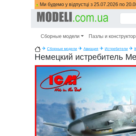
Ми будемо у відпустці з 25.07.2026 по 20.
Сборные модели
Пазлы и конструкто
✈
✈
✈
✈
Сборные модели
Авиация
Истребители
Немецкий истребитель Mes