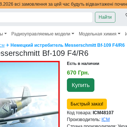
08.2026 всі замовлення за цей час будуть відвантажені почи
Найти
ры
Радиоуправляемые модели
Модельная химия
✈
Немецкий истребитель Messerschmitt Bf-109 F4/R6
ICM
serschmitt Bf-109 F4/R6
Есть в наличии
670 Грн.
Купить
Быстрый заказ!
Код товара:
ICM48107
Производитель:
ICM
Страна производителя:
Укр