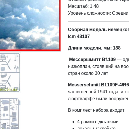
Масштаб: 1:48
Уровень сложности: Cредни
Сборная модель немецкого
Icm 48107
Длина модели, мм: 188
Мессершмитт Bf.109 —
од
низкоплан, стоявший на в
стран около 30 лет.
Messerschmitt Bf.109F-4/R
части весной 1941 года, и к
люфтваффе были вооружен
В комплект набора входит:
4 рамки с дкталями
декаль (наклейка)