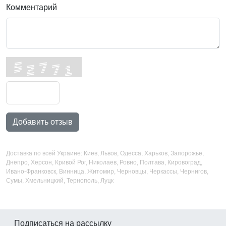
Комментарий
Добавить отзыв
Доставка по всей Украине: Киев, Львов, Одесса, Харьков, Запорожье,
Днепро, Херсон, Кривой Рог, Николаев, Ровно, Полтава, Кировоград,
Ивано-Франковск, Винница, Житомир, Черновцы, Черкассы, Чернигов,
Сумы, Хмельницкий, Тернополь, Луцк
Подписаться на рассылку