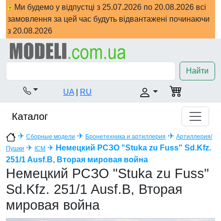
Ми будемо у відпустці з 25.07.2026 по 20.08.2026 всі
замовлення за цей час будуть відвантажені починаючи
з 20.08.2026
Найти
UA
|
RU
Каталог
✈
✈
✈
Сборные модели
Бронетехника и артиллерия
Артиллерия/
✈
✈
Немецкий РСЗО "Stuka zu Fuss" Sd.Kfz.
Пушки
ICM
251/1 Ausf.B, Вторая мировая война
Немецкий РСЗО "Stuka zu Fuss"
Sd.Kfz. 251/1 Ausf.B, Вторая
мировая война