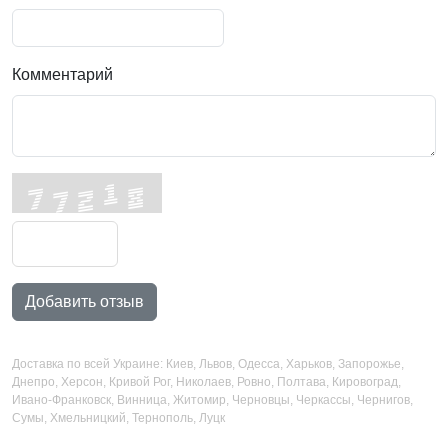
Комментарий
Добавить отзыв
Доставка по всей Украине: Киев, Львов, Одесса, Харьков, Запорожье,
Днепро, Херсон, Кривой Рог, Николаев, Ровно, Полтава, Кировоград,
Ивано-Франковск, Винница, Житомир, Черновцы, Черкассы, Чернигов,
Сумы, Хмельницкий, Тернополь, Луцк