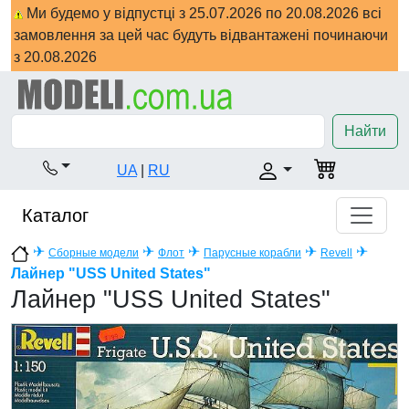
Ми будемо у відпустці з 25.07.2026 по 20.08.2026 всі
замовлення за цей час будуть відвантажені починаючи
з 20.08.2026
Найти
UA
|
RU
Каталог
✈
✈
✈
✈
✈
Сборные модели
Флот
Парусные корабли
Revell
Лайнер "USS United States"
Лайнер "USS United States"