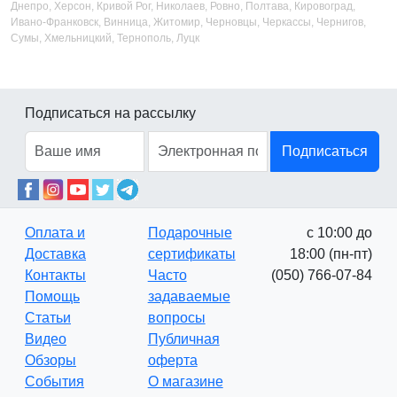
Днепро, Херсон, Кривой Рог, Николаев, Ровно, Полтава, Кировоград,
Ивано-Франковск, Винница, Житомир, Черновцы, Черкассы, Чернигов,
Сумы, Хмельницкий, Тернополь, Луцк
Подписаться на рассылку
Подписаться
Оплата и
Подарочные
с 10:00 до
Доставка
сертификаты
18:00 (пн-пт)
Контакты
Часто
(050) 766-07-84
Помощь
задаваемые
Статьи
вопросы
Видео
Публичная
Обзоры
оферта
События
О магазине