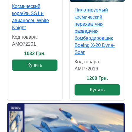
Космический
Пилотируемый
корабль SS1 и
космический
авианосец White
перехватчик-
Knight
разведчик-
Код товара:
бомбардировщик
AMO72201
Boeing X-20 Dyna-
Soar
1032 Грн.
Код товара:
Купить
AMP72016
1200 Грн.
Купить