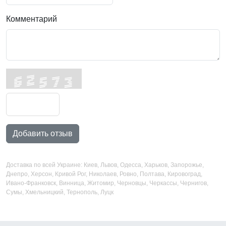
Комментарий
Добавить отзыв
Доставка по всей Украине: Киев, Львов, Одесса, Харьков, Запорожье,
Днепро, Херсон, Кривой Рог, Николаев, Ровно, Полтава, Кировоград,
Ивано-Франковск, Винница, Житомир, Черновцы, Черкассы, Чернигов,
Сумы, Хмельницкий, Тернополь, Луцк