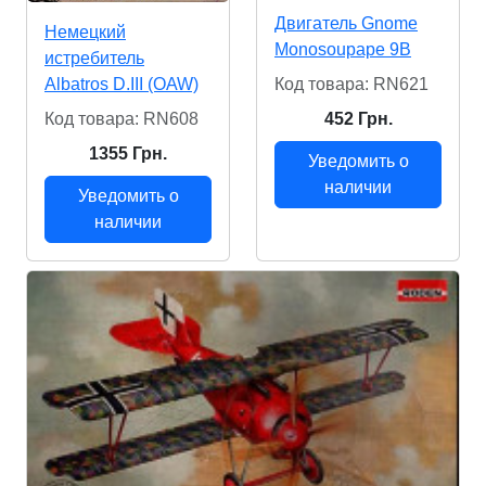
Двигатель Gnome
Немецкий
Monosoupape 9B
истребитель
Код товара: RN621
Albatros D.III (OAW)
452 Грн.
Код товара: RN608
1355 Грн.
Уведомить о
наличии
Уведомить о
наличии