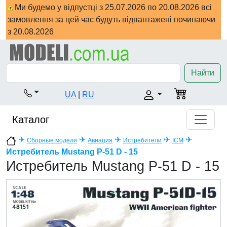
Ми будемо у відпустці з 25.07.2026 по 20.08.2026 всі
замовлення за цей час будуть відвантажені починаючи
з 20.08.2026
Найти
UA
|
RU
Каталог
✈
✈
✈
✈
✈
Сборные модели
Авиация
Истребители
ICM
Истребитель Mustang P-51 D - 15
Истребитель Mustang P-51 D - 15