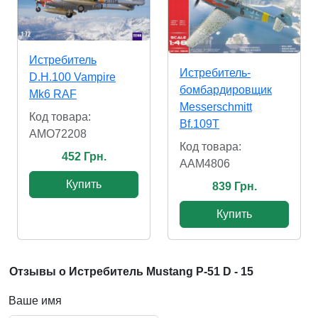
Истребитель
Истребитель-
D.H.100 Vampire
бомбардировщик
Mk6 RAF
Messerschmitt
Код товара:
Bf.109T
AMO72208
Код товара:
452 Грн.
AAM4806
Купить
839 Грн.
Купить
Отзывы о Истребитель Mustang P-51 D - 15
Ваше имя