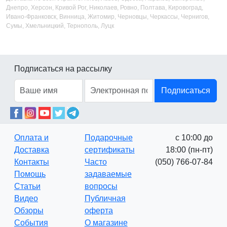
Днепро, Херсон, Кривой Рог, Николаев, Ровно, Полтава, Кировоград,
Ивано-Франковск, Винница, Житомир, Черновцы, Черкассы, Чернигов,
Сумы, Хмельницкий, Тернополь, Луцк
Подписаться на рассылку
Подписаться
Оплата и
Подарочные
с 10:00 до
Доставка
сертификаты
18:00 (пн-пт)
Контакты
Часто
(050) 766-07-84
Помощь
задаваемые
Статьи
вопросы
Видео
Публичная
Обзоры
оферта
События
О магазине