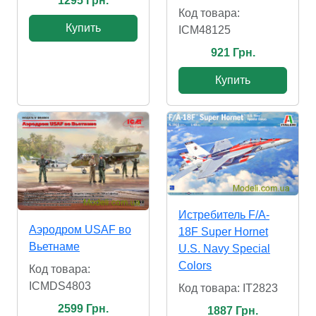
1295 Грн.
Код товара:
Купить
ICM48125
921 Грн.
Купить
Истребитель F/A-
Аэродром USAF во
18F Super Hornet
Вьетнаме
U.S. Navy Special
Colors
Код товара:
ICMDS4803
Код товара: IT2823
2599 Грн.
1887 Грн.