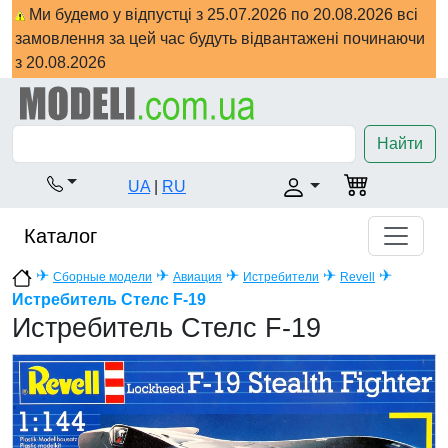
Ми будемо у відпустці з 25.07.2026 по 20.08.2026 всі
замовлення за цей час будуть відвантажені починаючи
з 20.08.2026
Найти
UA
|
RU
Каталог
✈
✈
✈
✈
✈
Сборные модели
Авиация
Истребители
Revell
Истребитель Стелс F-19
Истребитель Стелс F-19