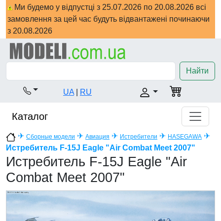
Ми будемо у відпустці з 25.07.2026 по 20.08.2026 всі
замовлення за цей час будуть відвантажені починаючи
з 20.08.2026
Найти
UA
|
RU
Каталог
✈
✈
✈
✈
✈
Сборные модели
Авиация
Истребители
HASEGAWA
Истребитель F-15J Eagle "Air Combat Meet 2007"
Истребитель F-15J Eagle "Air
Combat Meet 2007"