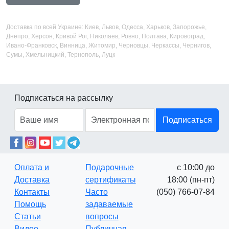
Доставка по всей Украине: Киев, Львов, Одесса, Харьков, Запорожье,
Днепро, Херсон, Кривой Рог, Николаев, Ровно, Полтава, Кировоград,
Ивано-Франковск, Винница, Житомир, Черновцы, Черкассы, Чернигов,
Сумы, Хмельницкий, Тернополь, Луцк
Подписаться на рассылку
Подписаться
Оплата и
Подарочные
с 10:00 до
Доставка
сертификаты
18:00 (пн-пт)
Контакты
Часто
(050) 766-07-84
Помощь
задаваемые
Статьи
вопросы
Видео
Публичная