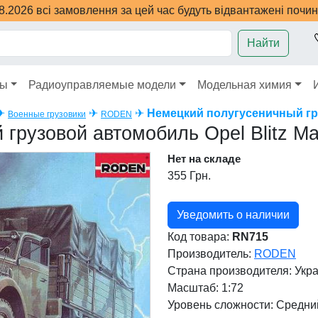
08.2026 всі замовлення за цей час будуть відвантажені почи
Найти
ры
Радиоуправляемые модели
Модельная химия
✈
✈
✈
Немецкий полугусеничный груз
Военные грузовики
RODEN
грузовой автомобиль Opel Blitz Mau
Нет на складе
355 Грн.
Уведомить о наличии
Код товара:
RN715
Производитель:
RODEN
Страна производителя:
Укр
Масштаб: 1:72
Уровень сложности: Cредни