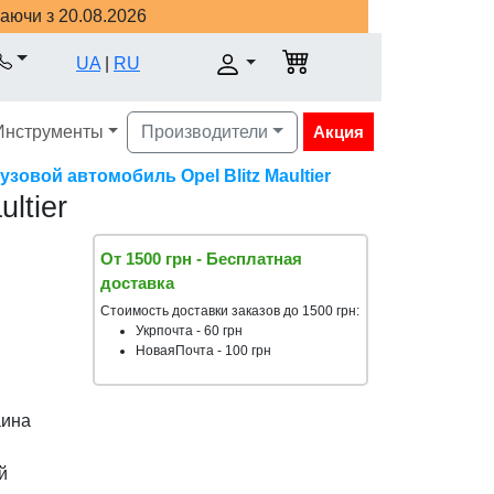
наючи з 20.08.2026
UA
|
RU
Инструменты
Производители
Акция
овой автомобиль Opel Blitz Maultier
ltier
От 1500 грн - Бесплатная
доставка
Стоимость доставки заказов до 1500 грн:
Укрпочта - 60 грн
НоваяПочта - 100 грн
аина
й