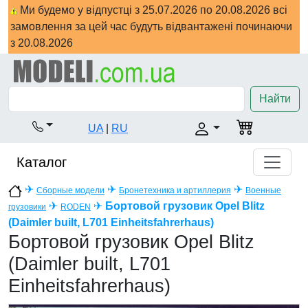
Ми будемо у відпустці з 25.07.2026 по 20.08.2026 всі
замовлення за цей час будуть відвантажені починаючи
з 20.08.2026
Найти
UA
|
RU
Каталог
✈
✈
✈
Сборные модели
Бронетехника и артиллерия
Военные
✈
✈
Бортовой грузовик Opel Blitz
грузовики
RODEN
(Daimler built, L701 Einheitsfahrerhaus)
Бортовой грузовик Opel Blitz
(Daimler built, L701
Einheitsfahrerhaus)