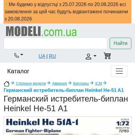
Ми будемо у відпустці з 25.07.2026 по 20.08.2026 всі
замовлення за цей час будуть відвантажені починаючи
з 20.08.2026
Найти
UA
|
RU
Каталог
✈
✈
✈
✈
✈
Сборные модели
Авиация
Бипланы
ICM
Германский истребитель-биплан Heinkel He-51 A1
Германский истребитель-биплан
Heinkel He-51 A1