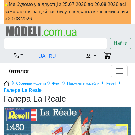
Ми будемо у відпустці з 25.07.2026 по 20.08.2026 всі
замовлення за цей час будуть відвантажені починаючи
з 20.08.2026
Найти
UA
|
RU
Каталог
✈
✈
✈
✈
✈
Сборные модели
Флот
Парусные корабли
Revell
Галера La Reale
Галера La Reale