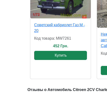
Советский кабриолет Газ М -
20
Нем
Код товара: MW7261
авт
Cab
452 Грн.
Код
Купить
Отзывы о Автомобиль Citroen 2CV Charl