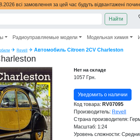
08.2026 всі замовлення за цей час будуть відвантажені почи
Найти
ры
Радиоуправляемые модели
Модельная химия
✈
✈
Автомобиль Citroen 2CV Charleston
обили
Revell
harleston
Нет на складе
1057 Грн.
Уведомить о наличии
Код товара:
RV07095
Производитель:
Revell
Страна производителя:
Гер
Масштаб: 1:24
Уровень сложности: Cредни