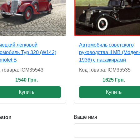
ецкий легковой
Автомобиль советского
омобиль Typ 320 (W142)
руководства II МВ (Модел
riolet B
1936) c пасажирами
 товара: ICM35543
Код товара: ICM35535
1540 Грн.
1625 Грн.
Купить
Купить
Ваше имя
eston