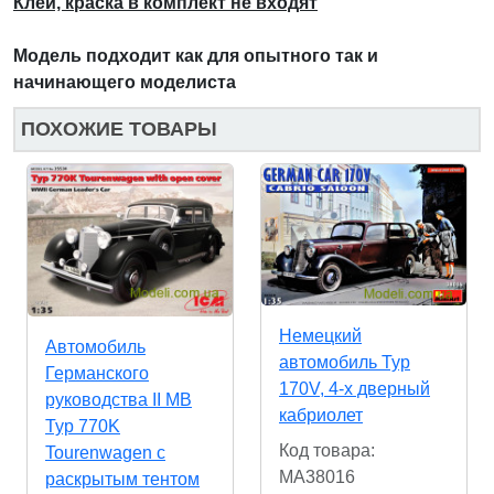
Клей, краска в комплект не входят
Модель подходит как для опытного так и
начинающего моделиста
ПОХОЖИЕ ТОВАРЫ
Немецкий
Автомобиль
автомобиль Typ
Германского
170V, 4-х дверный
руководства ІІ МВ
кабриолет
Typ 770K
Код товара:
Tourenwagen с
MA38016
раскрытым тентом