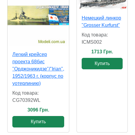
Немецкий линкор
"Grosser Kurfurst"
Код товара:
ICMS002
1713 Грн.
Легкий крейсер
проекта 68бис
Купить
"Орджоникидзе"/"Irian",
1952/1963 г. (корпус по
уотерлинию)
Код товара:
CG70392WL
3096 Грн.
Купить