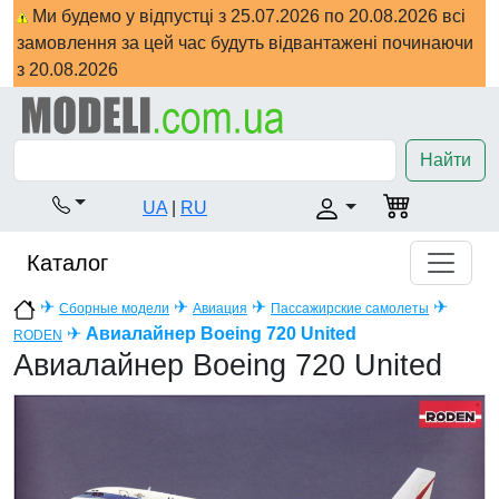
Ми будемо у відпустці з 25.07.2026 по 20.08.2026 всі
замовлення за цей час будуть відвантажені починаючи
з 20.08.2026
Найти
UA
|
RU
Каталог
✈
✈
✈
✈
Сборные модели
Авиация
Пассажирские самолеты
✈
Авиалайнер Boeing 720 United
RODEN
Авиалайнер Boeing 720 United