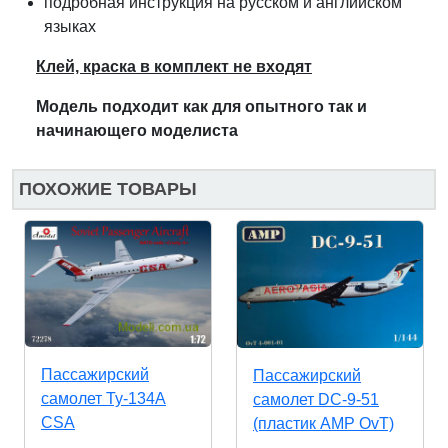
подробная инструкция на русском и английском
языках
Клей, краска в комплект не входят
Модель подходит как для оп
ы
тного так и
начинающего модел
и
ста
ПОХОЖИЕ ТОВАРЫ
Пассажирский
Пассажирский
самолет Ту-134A
самолет DC-9-51
CSA
(пластик AMP OvT)