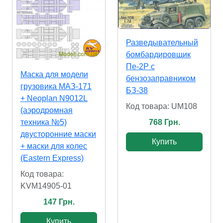
Разведывательный
бомбардировщик
Пе-2Р с
Маска для модели
бензозаправником
грузовика МАЗ-171
БЗ-38
+ Neoplan N9012L
Код товара: UM108
(аэродромная
768 Грн.
техника №5)
двусторонние маски
Купить
+ маски для колес
(Eastern Express)
Код товара:
KVM14905-01
147 Грн.
Купить