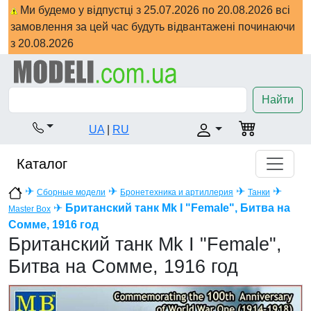
Ми будемо у відпустці з 25.07.2026 по 20.08.2026 всі
замовлення за цей час будуть відвантажені починаючи
з 20.08.2026
Найти
UA
|
RU
Каталог
✈
✈
✈
✈
Сборные модели
Бронетехника и артиллерия
Танки
✈
Британский танк Mk I "Female", Битва на
Master Box
Сомме, 1916 год
Британский танк Mk I "Female",
Битва на Сомме, 1916 год