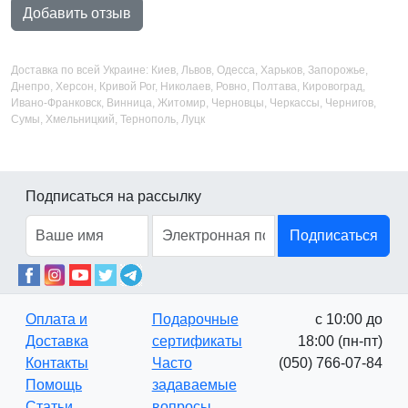
Добавить отзыв
Доставка по всей Украине: Киев, Львов, Одесса, Харьков, Запорожье,
Днепро, Херсон, Кривой Рог, Николаев, Ровно, Полтава, Кировоград,
Ивано-Франковск, Винница, Житомир, Черновцы, Черкассы, Чернигов,
Сумы, Хмельницкий, Тернополь, Луцк
Подписаться на рассылку
Подписаться
Оплата и
Подарочные
с 10:00 до
Доставка
сертификаты
18:00 (пн-пт)
Контакты
Часто
(050) 766-07-84
Помощь
задаваемые
Статьи
вопросы