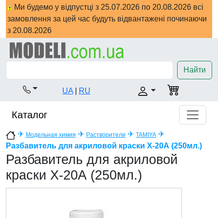
Ми будемо у відпустці з 25.07.2026 по 20.08.2026 всі
замовлення за цей час будуть відвантажені починаючи
з 20.08.2026
Найти
UA
|
RU
Каталог
✈
✈
✈
✈
Модельная химия
Растворители
TAMIYA
Разбавитель для акриловой краски X-20А (250мл.)
Разбавитель для акриловой
краски X-20А (250мл.)