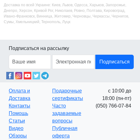
Доставка по всей Украине: Киев, Львов, Одесса, Харьков, Запорожье,
Днепро, Херсон, Кривой Рог, Николаев, Ровно, Полтава, Кировоград,
Ивано-Франковск, Винница, Житомир, Черновцы, Черкассы, Чернигов,
Сумы, Хмельницкий, Тернополь, Луцк
Подписаться на рассылку
Подписаться
Оплата и
Подарочные
с 10:00 до
Доставка
сертификаты
18:00 (пн-пт)
Контакты
Часто
(050) 766-07-84
Помощь
задаваемые
Статьи
вопросы
Видео
Публичная
Обзоры
оферта