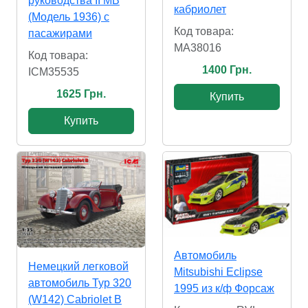
руководства II МВ
кабриолет
(Модель 1936) c
Код товара:
пасажирами
MA38016
Код товара:
1400 Грн.
ICM35535
1625 Грн.
Купить
Купить
Автомобиль
Немецкий легковой
Mitsubishi Eclipse
автомобиль Typ 320
1995 из к/ф Форсаж
(W142) Cabriolet B