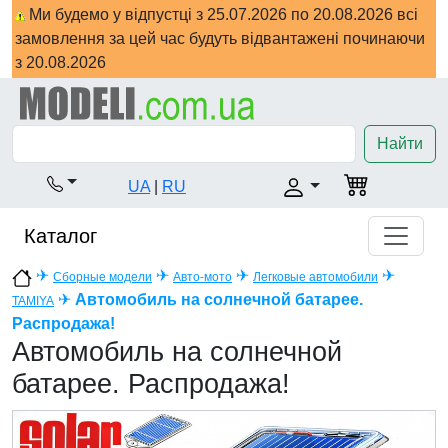
Ми будемо у відпустці з 25.07.2026 по 20.08.2026 всі
замовлення за цей час будуть відвантажені починаючи
з 20.08.2026
Найти
UA
|
RU
Каталог
✈
✈
✈
✈
Сборные модели
Авто-мото
Легковые автомобили
✈
Автомобиль на солнечной батарее.
TAMIYA
Распродажа!
Автомобиль на солнечной
батарее. Распродажа!