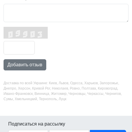
Добавить отзыв
Доставка по всей Украине: Киев, Львов, Одесса, Харьков, Запорожье,
Днепро, Херсон, Кривой Рог, Николаев, Ровно, Полтава, Кировоград,
Ивано-Франковск, Винница, Житомир, Черновцы, Черкассы, Чернигов,
Сумы, Хмельницкий, Тернополь, Луцк
Подписаться на рассылку