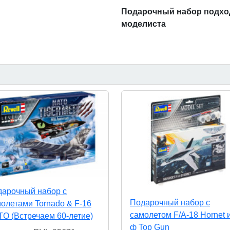
Подарочный набор подход
моделиста
арочный набор с
Подарочный набор с
олетами Tornado & F-16
самолетом F/A-18 Hornet и
O (Встречаем 60-летие)
ф Top Gun