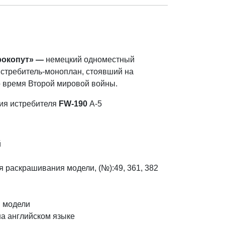
рокопут» —
немецкий одноместный
стребитель-моноплан, стоявший на
время Второй мировой войны.
ия истребителя
FW-190
А-5
й
ля раскрашивания модели, (№):49, 361, 382
 модели
на английском языке