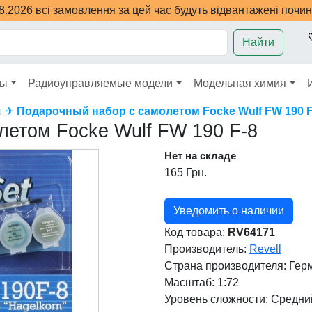
08.2026 всі замовлення за цей час будуть відвантажені почи
Найти
ры
Радиоуправляемые модели
Модельная химия
✈
Подарочный набор с самолетом Focke Wulf FW 190 F
l
летом Focke Wulf FW 190 F-8
Нет на складе
165 Грн.
Уведомить о наличии
Код товара:
RV64171
Производитель:
Revell
Страна производителя:
Гер
Масштаб: 1:72
Уровень сложности: Cредни