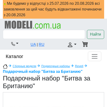
Ми будемо у відпустці з 25.07.2026 по 20.08.2026 всі
замовлення за цей час будуть відвантажені починаючи
з 20.08.2026
Найти
UA
|
RU
Каталог
✈
✈
✈
✈
Сборные модели
Подарочные наборы
Revell
Подарочный набор "Битва за Британию"
Подарочный набор "Битва за
Британию"