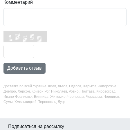
Комментарий
Добавить отзыв
Доставка по всей Украине: Киев, Львов, Одесса, Харьков, Запорожье,
Днепро, Херсон, Кривой Рог, Николаев, Ровно, Полтава, Кировоград,
Ивано-Франковск, Винница, Житомир, Черновцы, Черкассы, Чернигов,
Сумы, Хмельницкий, Тернополь, Луцк
Подписаться на рассылку