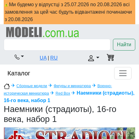
Ми будемо у відпустці з 25.07.2026 по 20.08.2026 всі
замовлення за цей час будуть відвантажені починаючи
з 20.08.2026
Найти
UA
|
RU
Каталог
✈
✈
✈
Сборные модели
Фигуры и миниатюра
Военно-
✈
✈
Наемники (страдиоты),
историческая миниатюра
Red Box
16-го века, набор 1
Наемники (страдиоты), 16-го
века, набор 1