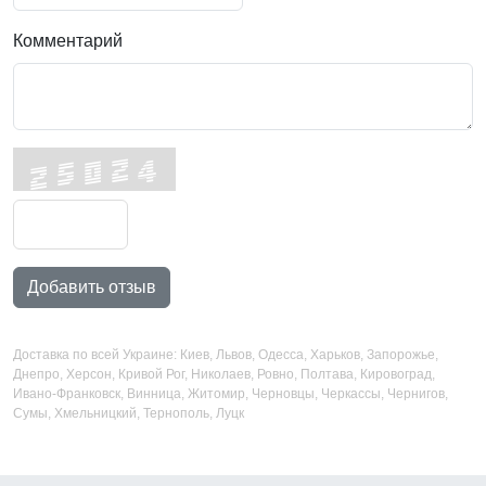
Комментарий
Добавить отзыв
Доставка по всей Украине: Киев, Львов, Одесса, Харьков, Запорожье,
Днепро, Херсон, Кривой Рог, Николаев, Ровно, Полтава, Кировоград,
Ивано-Франковск, Винница, Житомир, Черновцы, Черкассы, Чернигов,
Сумы, Хмельницкий, Тернополь, Луцк